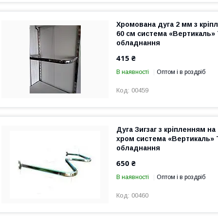
Хромована дуга 2 мм з кріп
60 см система «Вертикаль»
обладнання
415 ₴
В наявності
Оптом і в роздріб
00459
Дуга Зигзаг з кріпленням на
хром система «Вертикаль» 
обладнання
650 ₴
В наявності
Оптом і в роздріб
00460