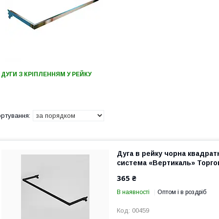
ДУГИ З КРІПЛЕННЯМ У РЕЙКУ
Дуга в рейку чорна квадрат
система «Вертикаль» Торг
365 ₴
В наявності
Оптом і в роздріб
00459