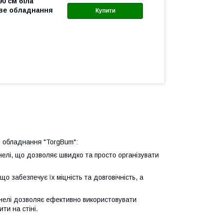
90 см біла
ове обладнання
Купити
го обладнання "TorgBum":
нелі, що дозволяє швидко та просто організувати
що забезпечує їх міцність та довговічність, а
анелі дозволяє ефективно використовувати
ти на стіні.