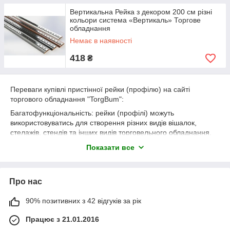
Вертикальна Рейка з декором 200 см різні
кольори система «Вертикаль» Торгове
обладнання
Немає в наявності
418
₴
Переваги купівлі пристінної рейки (профілю) на сайті
торгового обладнання "TorgBum":
Багатофункціональність: рейки (профілі) можуть
використовуватись для створення різних видів вішалок,
стелажів, стендів та інших видів торговельного обладнання.
Міцність: рейки виготовляються з якісних матеріалів, що
Показати все
гарантує їхню міцність і довговічність.
Зручність монтажу: рейки легко монтуються на стіну, що
дозволяє легко встановити в них вішалки та інші елементи
Про нас
торговельного обладнання.
90% позитивних з 42 відгуків за рік
Естетика: пристінні рейки виглядають сучасно та стильно, що
дозволяє використовувати їх не тільки в торгових точках, а й в
Працює з 21.01.2016
інтер'єрі будинку чи офісу.