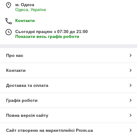
Різноманітність розмірів: на сайті "TorgBum" представлений
м. Одеса
Одеса, Україна
широкий вибір пристінних рейок різних розмірів, що дозволяє
вибрати оптимальний варіант для кожної конкретної задачі.
Контакти
Доступна ціна: компанія "TorgBum" пропонує пристінні рейки
(профілі) за доступною ціною, що дозволяє заощадити
Сьогодні працює з 07:30 до 21:00
бюджет під час купівлі торговельного обладнання.
Показати весь графік роботи
Про нас
Контакти
Доставка та оплата
Графік роботи
Повна версія сайту
Сайт створено на маркетплейсі
Prom.ua