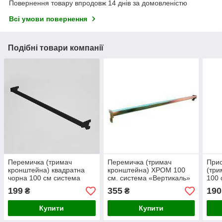
Повернення товару впродовж 14 днів за домовленістю
Всі умови повернення
Подібні товари компанії
Перемичка (тримач
Перемичка (тримач
Прис
кронштейна) квадратна
кронштейна) ХРОМ 100
(три
чорна 100 см система
см. система «Вертикаль»
100 
«Вертикаль» Торгове
Торгове обладнання
«Вер
199
355
190
₴
₴
обладнання
обо
Купити
Купити