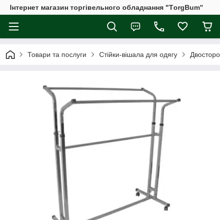
Інтернет магазин торгівельного обладнання "ТorgBum"
Товари та послуги
Стійки-вішала для одягу
Двосторо