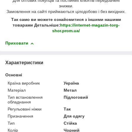
Для оптових покупців та постійних клієнтів передбачені
знижки.
Замовлення на сайті приймаються цілодобово і без вихідних.
Так само ви можете ознайомитися з іншими нашими
товарами Детальніше:
https://internet-magazin-torg-
shor.prom.ua/
Приховати
Характеристики
Основні
Країна виробник
Україна
Матеріал
Метал
Тип встановлення
Підлоговий
обладнання
Регульовані ніжки
Так
Призначення
Для одягу
Тип
Стійка
Колір
Чорний