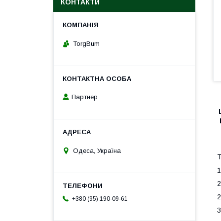
КОНТАКТИ
TorgBum
Партнер
Одеса, Україна
Т
1
2
2
+380 (95) 190-09-61
3