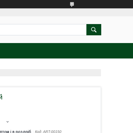
й
птом і в роздріб
Код:
ART-00150