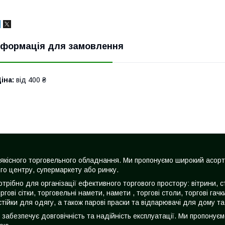
нформація для замовлення
іна:
від 400 ₴
жі якісного торговельного обладнання. Ми пропонуємо широкий асор
го центру, супермаркету або ринку.
трібно для організації ефективного торгового простору: вітрини, с
оргові сітки, торговельні намети, намети , торгові столи, торгові га
стійки для одягу, а також парові праски та відпарювачі для дому та
о забезпечує довговічність та надійність експлуатації. Ми пропонує