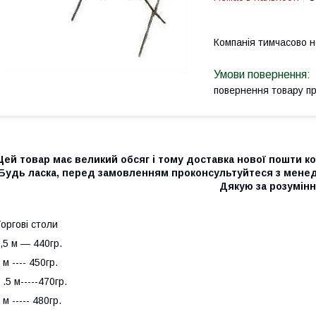
Компанія тимчасово 
повернення товару п
Цей товар має великий обсяг і тому доставка нової пошти к
Будь ласка, перед замовленням проконсультуйтеся з менедж
Дякую за розумінн
оргові столи
,5 м ― 440гр.
 м ---- 450гр.
 .5 м-----470гр.
 м ----- 480гр.