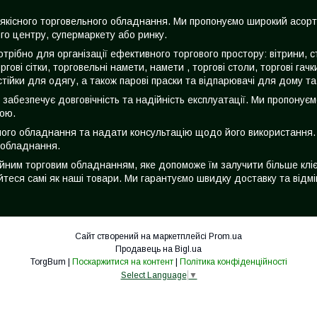
жі якісного торговельного обладнання. Ми пропонуємо широкий асор
го центру, супермаркету або ринку.
трібно для організації ефективного торгового простору: вітрини, с
оргові сітки, торговельні намети, намети , торгові столи, торгові га
стійки для одягу, а також парові праски та відпарювачі для дому та
о забезпечує довговічність та надійність експлуатації. Ми пропонує
ною.
ьного обладнання та надати консультацію щодо його використання. Н
 обладнання.
ійним торговим обладнанням, яке допоможе їм залучити більше кліє
йтеся самі як наші товари. Ми гарантуємо швидку доставку та відмі
Сайт створений на маркетплейсі
Prom.ua
Продавець на Bigl.ua
TorgBum |
Поскаржитися на контент
|
Політика конфіденційності
Select Language
▼