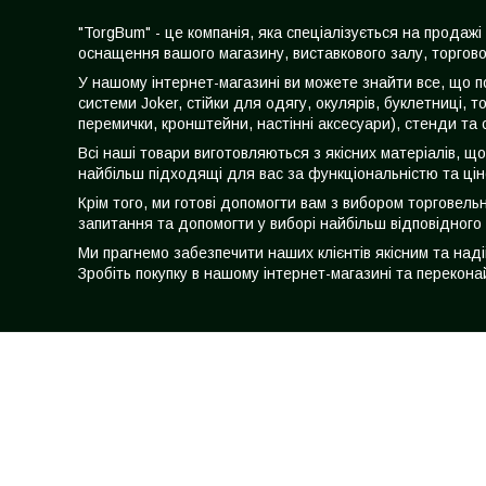
"TorgBum" - це компанія, яка спеціалізується на прода
оснащення вашого магазину, виставкового залу, торгово
У нашому інтернет-магазині ви можете знайти все, що по
системи Joker, стійки для одягу, окулярів, буклетниці, т
перемички, кронштейни, настінні аксесуари), стенди та 
Всі наші товари виготовляються з якісних матеріалів, щ
найбільш підходящі для вас за функціональністю та ці
Крім того, ми готові допомогти вам з вибором торговел
запитання та допомогти у виборі найбільш відповідного
Ми прагнемо забезпечити наших клієнтів якісним та над
Зробіть покупку в нашому інтернет-магазині та перекона