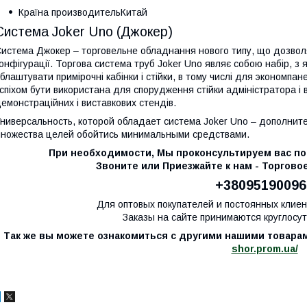
Країна производительКитай
Система Joker Uno (Джокер)
истема Джокер – торговельне обладнання нового типу, що дозвол
онфігурації. Торгова система труб Joker Uno являє собою набір, з я
блаштувати примірочні кабінки і стійки, в тому числі для экономпан
спіхом бути використана для спорудження стійки адміністратора і
емонстраційних і виставкових стендів.
ниверсальность, которой обладает система Joker Uno – дополни
ножества целей обойтись минимальными средствами.
При необходимости, Мы проконсультируем вас по
Звоните или Приезжайте к нам - Торгов
+38095190096
Для оптовых покупателей и постоянных клие
Заказы на сайте принимаются круглосут
Так же вы можете ознакомиться с другими нашими товара
shor.prom.ua/