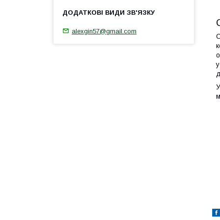
alexgin57@gmail.com
С
к
о
у
д
У
м