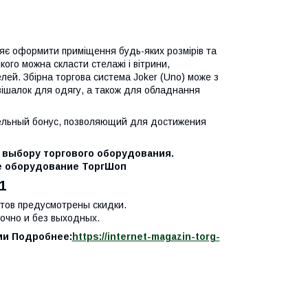
яє оформити приміщення будь-яких розмірів та
кого можна скласти стелажі і вітрини,
елей. Збірна торгова система Joker (Uno) може з
 вішалок для одягу, а також для обладнання
тельный бонус, позволяющий для достижения
 выбору торгового оборудования.
ое оборудование ТоргШоп
1
нтов предусмотрены скидки.
очно и без выходных.
ми Подробнее:
https://internet-magazin-torg-