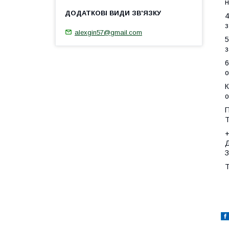
н
4
з
alexgin57@gmail.com
5
з
6
о
К
о
П
Т
Д
З
Т