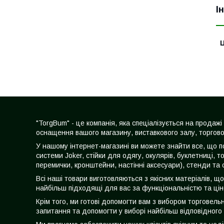
І
Ц
"TorgBum" - це компанія, яка спеціалізується на прода
оснащення вашого магазину, виставкового залу, торгово
У нашому інтернет-магазині ви можете знайти все, що по
системи Joker, стійки для одягу, окулярів, буклетниці, т
перемички, кронштейни, настінні аксесуари), стенди та 
Всі наші товари виготовляються з якісних матеріалів, щ
найбільш підходящі для вас за функціональністю та ці
Крім того, ми готові допомогти вам з вибором торговел
запитання та допомогти у виборі найбільш відповідного