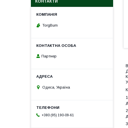
КОНТАКТИ
TorgBum
Партнер
В
Д
К
У
Одеса, Україна
К
1
д
2
+380 (95) 190-09-61
д
3