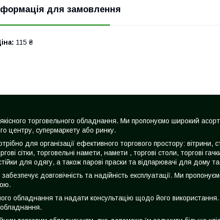
нформація для замовлення
іна:
115 ₴
жі якісного торговельного обладнання. Ми пропонуємо широкий асор
го центру, супермаркету або ринку.
трібно для організації ефективного торгового простору: вітрини, с
оргові сітки, торговельні намети, намети , торгові столи, торгові га
стійки для одягу, а також парові праски та відпарювачі для дому та
о забезпечує довговічність та надійність експлуатації. Ми пропонує
ною.
ьного обладнання та надати консультацію щодо його використання. Н
 обладнання.