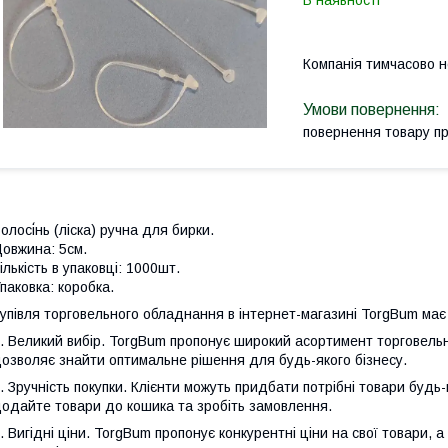
В наявності
Компанія тимчасово 
повернення товару п
олосі́нь (ліска) ручна для бирки.
овжина: 5см.
ількість в упаковці: 1000шт.
паковка: коробка.
упівля торговельного обладнання в інтернет-магазині TorgBum має 
. Великий вибір. TorgBum пропонує широкий асортимент торговельн
озволяє знайти оптимальне рішення для будь-якого бізнесу.
. Зручність покупки. Клієнти можуть придбати потрібні товари будь
одайте товари до кошика та зробіть замовлення.
. Вигідні ціни. TorgBum пропонує конкурентні ціни на свої товари,