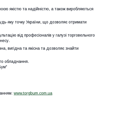
 своєю якістю та надійністю, а також виробляються
удь-яку точку України, що дозволяє отримати
льтацію від професіоналів у галузі торговельного
несу.
на, вигідна та якісна та дозволяє знайти
го обладнання.
Бум"
ланням:
www.torgbum.com.ua