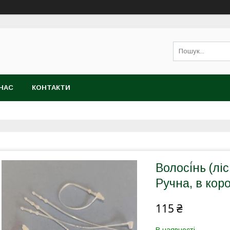
НАС
КОНТАКТИ
Волосі́нь (лі
Ручна, в кор
115 ₴