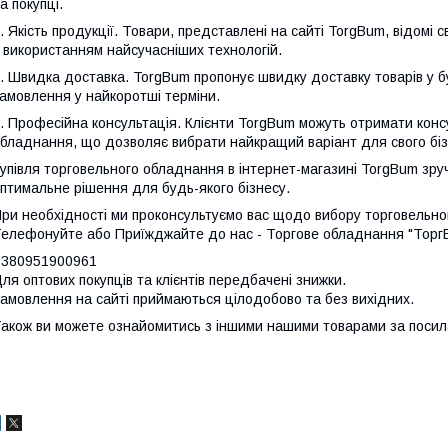
а покупці.
. Якість продукції. Товари, представлені на сайті TorgBum, відомі
 використанням найсучасніших технологій.
. Швидка доставка. TorgBum пропонує швидку доставку товарів у б
амовлення у найкоротші терміни.
. Професійна консультація. Клієнти TorgBum можуть отримати консу
бладнання, що дозволяє вибрати найкращий варіант для свого біз
упівля торговельного обладнання в інтернет-магазині TorgBum зруч
птимальне рішення для будь-якого бізнесу.
ри необхідності ми проконсультуємо вас щодо вибору торговельно
елефонуйте або Приїжджайте до нас - Торгове обладнання "Торг
+380951900961
ля оптових покупців та клієнтів передбачені знижки.
амовлення на сайті приймаються цілодобово та без вихідних.
акож ви можете ознайомитись з іншими нашими товарами за поси