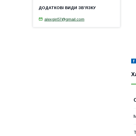
alexgin57@gmail.com
Х
М
Т