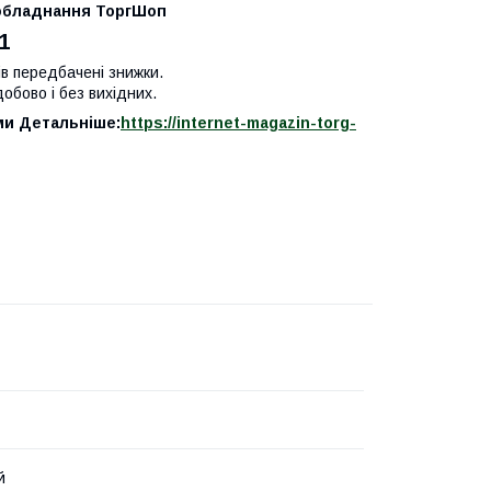
 обладнання ТоргШоп
1
ів передбачені знижки.
обово і без вихідних.
ми Детальніше:
https://internet-magazin-torg-
й