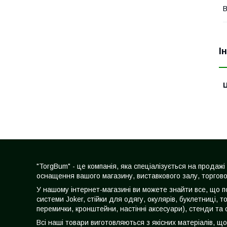
В
І
Ц
"TorgBum" - це компанія, яка спеціалізується на прода
оснащення вашого магазину, виставкового залу, торгово
У нашому інтернет-магазині ви можете знайти все, що по
системи Joker, стійки для одягу, окулярів, буклетниці, т
перемички, кронштейни, настінні аксесуари), стенди та 
Всі наші товари виготовляються з якісних матеріалів, щ