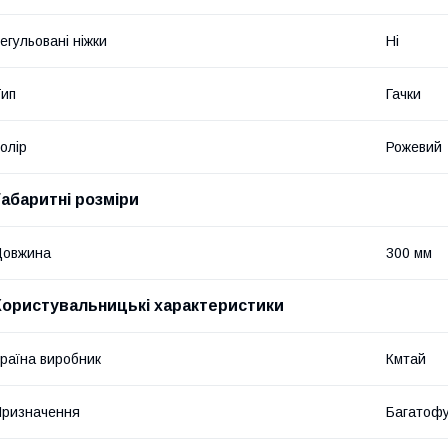
егульовані ніжки
Ні
ип
Гачки
олір
Рожевий
Габаритні розміри
Довжина
300 мм
Користувальницькі характеристики
раїна виробник
Кмтай
ризначення
Багатофу