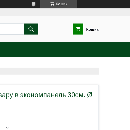
Кошик
Кошик
вару в экономпанель 30см. Ø