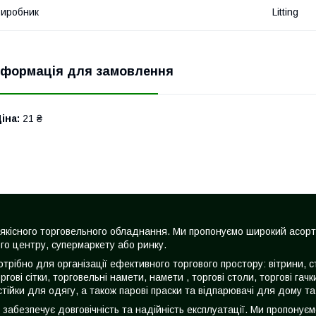
иробник
Litting
нформація для замовлення
іна:
21 ₴
жі якісного торговельного обладнання. Ми пропонуємо широкий асор
го центру, супермаркету або ринку.
трібно для організації ефективного торгового простору: вітрини, с
оргові сітки, торговельні намети, намети , торгові столи, торгові га
стійки для одягу, а також парові праски та відпарювачі для дому та
о забезпечує довговічність та надійність експлуатації. Ми пропонує