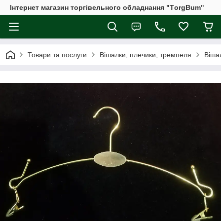
Інтернет магазин торгівельного обладнання "ТorgBum"
Товари та послуги
Вішалки, плечики, тремпеля
Віша