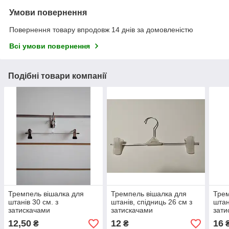
Умови повернення
Повернення товару впродовж 14 днів за домовленістю
Всі умови повернення
Подібні товари компанії
Тремпель вішалка для
Тремпель вішалка для
Трем
штанів 30 см. з
штанів, спідниць 26 см з
штан
затискачами
затискачами
зати
12,50
12
16
₴
₴