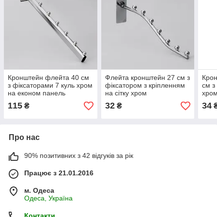
Кронштейн флейта 40 см
Флейта кронштейн 27 см з
Крон
з фіксаторами 7 куль хром
фіксатором з кріпленням
см з
на економ панель
на сітку хром
хром
стін
115
32
34
₴
₴
Про нас
90% позитивних з 42 відгуків за рік
Працює з 21.01.2016
м. Одеса
Одеса, Україна
Контакти