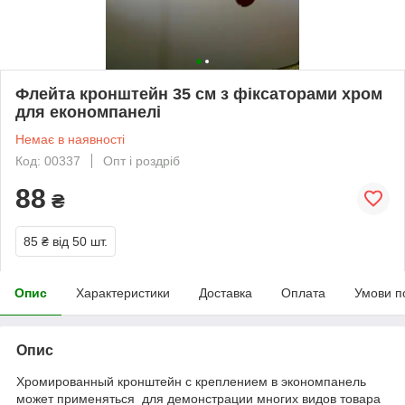
Флейта кронштейн 35 см з фіксаторами хром
для економпанелі
Немає в наявності
Код: 00337
Опт і роздріб
88
₴
85 ₴
від 50 шт.
Опис
Характеристики
Доставка
Оплата
Умови п
Опис
Хромированный кронштейн с креплением в экономпанель
может применяться для демонстрации многих видов товара